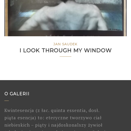
JAN SAUDEK
I LOOK THROUGH MY WINDOW
O GALERII
Kwintesencja (z łac. quinta essentia, dosł.
piąta esencja) to: eteryczne tworzywo ciał
niebieskich – piąty i najdoskonalszy żywioł