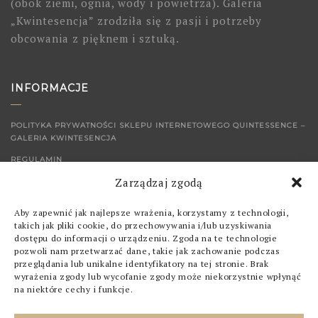
(obok ziemi, ognia, wody i powietrza). Galeria
„Kwintesencja” zrodziła się z pasji i potrzeby
obcowania z pięknem i sztuką.
INFORMACJE
POLITYKA PRYWATNOŚCI SKLEPU INTERNETOWEGO QUINTESSENCE –
GALERIA KWINTESENCJA
REGULAMIN
Zarządzaj zgodą
KONTAKT
Aby zapewnić jak najlepsze wrażenia, korzystamy z technologii,
SKLEP
takich jak pliki cookie, do przechowywania i/lub uzyskiwania
dostępu do informacji o urządzeniu. Zgoda na te technologie
pozwoli nam przetwarzać dane, takie jak zachowanie podczas
OBRAZY
przeglądania lub unikalne identyfikatory na tej stronie. Brak
wyrażenia zgody lub wycofanie zgody może niekorzystnie wpłynąć
GRAFIKI
na niektóre cechy i funkcje.
POZOSTAŁE