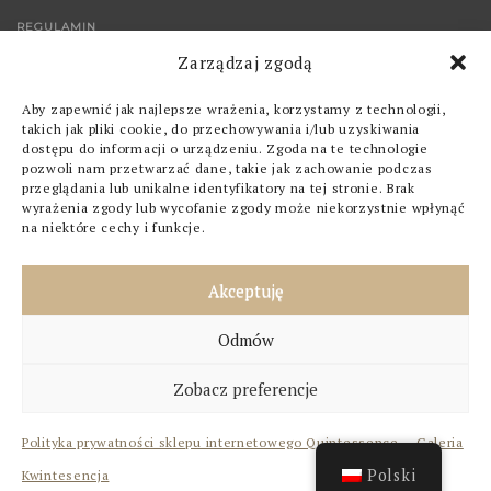
REGULAMIN
Zarządzaj zgodą
KONTAKT
Aby zapewnić jak najlepsze wrażenia, korzystamy z technologii,
SKLEP
takich jak pliki cookie, do przechowywania i/lub uzyskiwania
dostępu do informacji o urządzeniu. Zgoda na te technologie
pozwoli nam przetwarzać dane, takie jak zachowanie podczas
OBRAZY
przeglądania lub unikalne identyfikatory na tej stronie. Brak
wyrażenia zgody lub wycofanie zgody może niekorzystnie wpłynąć
GRAFIKI
na niektóre cechy i funkcje.
POZOSTAŁE
Akceptuję
ZNAJDZ NAS NA
Odmów
FACEBOOK
Zobacz preferencje
INSTAGRAM
Polityka prywatności sklepu internetowego Quintessence – Galeria
Polski
Kwintesencja
QUINTESSENCE © 2023 ALL RIGHTS RESERVED.