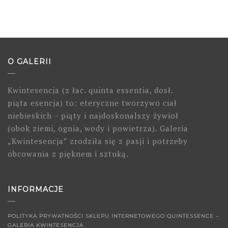
O GALERII
Kwintesencja (z łac. quinta essentia, dosł.
piąta esencja) to: eteryczne tworzywo ciał
niebieskich – piąty i najdoskonalszy żywioł
(obok ziemi, ognia, wody i powietrza). Galeria
„Kwintesencja” zrodziła się z pasji i potrzeby
obcowania z pięknem i sztuką.
INFORMACJE
POLITYKA PRYWATNOŚCI SKLEPU INTERNETOWEGO QUINTESSENCE –
GALERIA KWINTESENCJA