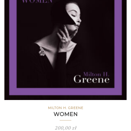
MILTON H. GREENE
WOMEN
200,00
zł