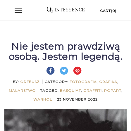
Skip
Toggle
CART(0)
to
navigation
content
Nie jestem prawdziwą
osobą. Jestem legendą.
BY:
ORFEUSZ
CATEGORY:
FOTOGRAFIA
,
GRAFIKA
,
MALARSTWO
TAGGED:
BASQUIAT
,
GRAFFITI
,
POPART
,
WARHOL
23 NOVEMBER 2022