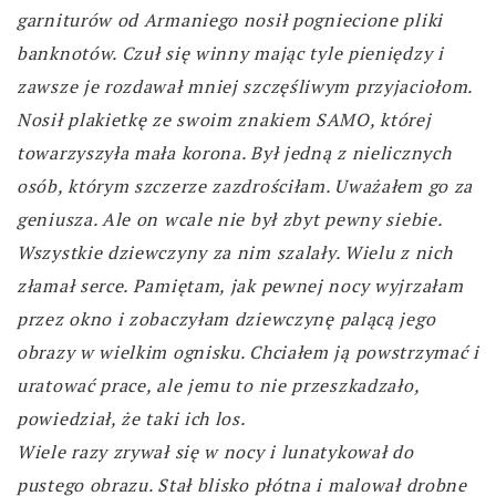
garniturów od Armaniego nosił pogniecione pliki
banknotów. Czuł się winny mając tyle pieniędzy i
zawsze je rozdawał mniej szczęśliwym przyjaciołom.
Nosił plakietkę ze swoim znakiem SAMO, której
towarzyszyła mała korona. Był jedną z nielicznych
osób, którym szczerze zazdrościłam. Uważałem go za
geniusza. Ale on wcale nie był zbyt pewny siebie.
Wszystkie dziewczyny za nim szalały. Wielu z nich
złamał serce. Pamiętam, jak pewnej nocy wyjrzałam
przez okno i zobaczyłam dziewczynę palącą jego
obrazy w wielkim ognisku. Chciałem ją powstrzymać i
uratować prace, ale jemu to nie przeszkadzało,
powiedział, że taki ich los.
Wiele razy zrywał się w nocy i lunatykował do
pustego obrazu. Stał blisko płótna i malował drobne