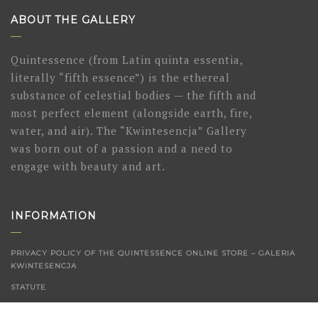
ABOUT THE GALLERY
Quintessence (from Latin quinta essentia,
literally “fifth essence”) is the ethereal
substance of celestial bodies — the fifth and
most perfect element (alongside earth, fire,
water, and air). The “Kwintesencja” Gallery
was born out of a passion and a need to
engage with beauty and art.
INFORMATION
PRIVACY POLICY OF THE QUINTESSENCE ONLINE STORE – GALERIA
KWINTESENCJA
STATUTE
CONTACT