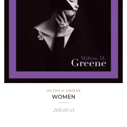
MILTON H. GREENE
WOMEN
200,00
zł