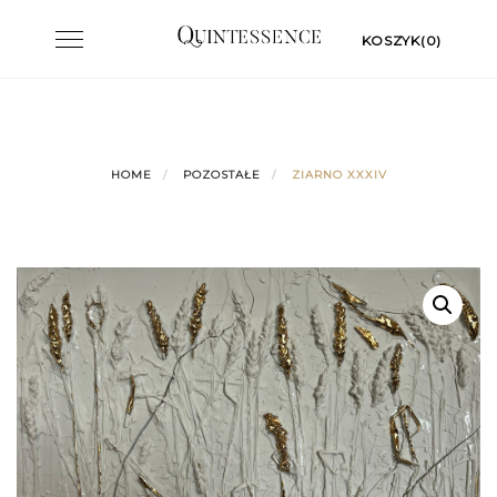
Skip
Toggle
KOSZYK(0)
to
navigation
content
HOME
POZOSTAŁE
ZIARNO XXXIV