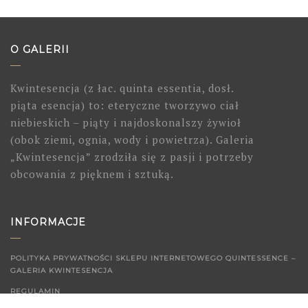
O GALERII
Kwintesencja (z łac. quinta essentia, dosł.
piąta esencja) to: eteryczne tworzywo ciał
niebieskich – piąty i najdoskonalszy żywioł
(obok ziemi, ognia, wody i powietrza). Galeria
„Kwintesencja” zrodziła się z pasji i potrzeby
obcowania z pięknem i sztuką.
INFORMACJE
POLITYKA PRYWATNOŚCI SKLEPU INTERNETOWEGO QUINTESSENCE –
GALERIA KWINTESENCJA
REGULAMIN