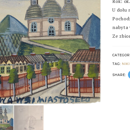
Rok: ok
U dołu
Pochod
nabyta
Ze zbio
CATEGOR
TAG:
NIK
SHARE: