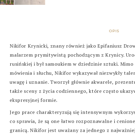
OPIS
Nikifor Krynicki, znany również jako Epifaniusz Dro
malarzem prymitywistą pochodzącym z Krynicy. Urodz
rusińskiej i był samoukiem w dziedzinie sztuki. Mi
mówienia i słuchu, Nikifor wykazywał niezwykły tale
uwagę i uznanie. Tworzył głównie akwarele, prezentuj
także sceny z życia codziennego, które często ukazy
ekspresyjnej formie.
Jego prace charakteryzują się intensywnym wykorzys
co sprawia, że są one łatwo rozpoznawalne i cenione
granicą. Nikifor jest uważany za jednego z najważnie