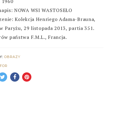
. 1960
 napis: NOWA WSI WASTOSEŁO
zenie:
Kolekcja Henriego Adama-Brauna,
w Paryżu, 29 listopada 2013, partia 351.
rów państwa F.M.L., Francja.
Y:
OBRAZY
IFOR