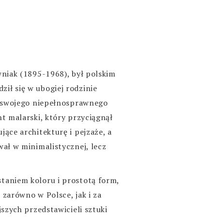
wniak (1895-1968), był polskim
ił się w ubogiej rodzinie
mo swojego niepełnosprawnego
nt malarski, który przyciągnął
ące architekturę i pejzaże, a
wał w minimalistycznej, lecz
taniem koloru i prostotą form,
 zarówno w Polsce, jak i za
jszych przedstawicieli sztuki