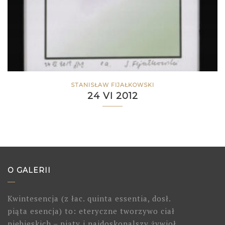
STANISŁAW FIJAŁKOWSKI
24 VI 2012
O GALERII
Kwintesencja (z łac. quinta essentia, dosł.
piąta esencja) to: eteryczne tworzywo ciał
niebieskich – piąty i najdoskonalszy żywioł