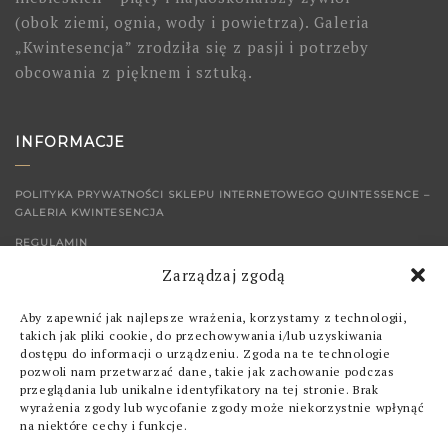
(obok ziemi, ognia, wody i powietrza). Galeria
„Kwintesencja” zrodziła się z pasji i potrzeby
obcowania z pięknem i sztuką.
INFORMACJE
POLITYKA PRYWATNOŚCI SKLEPU INTERNETOWEGO QUINTESSENCE –
GALERIA KWINTESENCJA
REGULAMIN
Zarządzaj zgodą
KONTAKT
Aby zapewnić jak najlepsze wrażenia, korzystamy z technologii,
SKLEP
takich jak pliki cookie, do przechowywania i/lub uzyskiwania
dostępu do informacji o urządzeniu. Zgoda na te technologie
pozwoli nam przetwarzać dane, takie jak zachowanie podczas
OBRAZY
przeglądania lub unikalne identyfikatory na tej stronie. Brak
wyrażenia zgody lub wycofanie zgody może niekorzystnie wpłynąć
GRAFIKI
na niektóre cechy i funkcje.
POZOSTAŁE