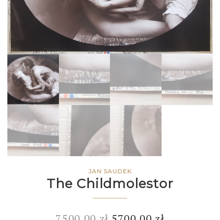
JAN SAUDEK
The Childmolestor
7500,00
zł
5700,00
zł