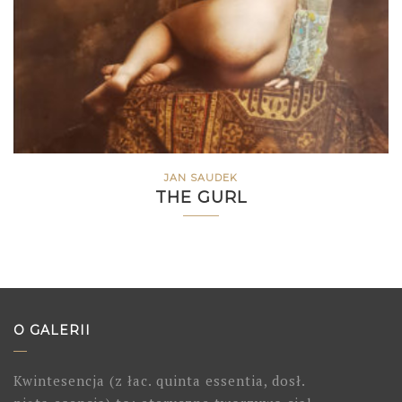
JAN SAUDEK
THE GURL
O GALERII
Kwintesencja (z łac. quinta essentia, dosł.