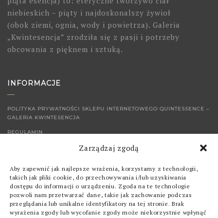
piąta esencja) to: eteryczne tworzywo ciał
niebieskich – piąty i najdoskonalszy żywioł
(obok ziemi, ognia, wody i powietrza). Galeria
„Kwintesencja” zrodziła się z pasji i potrzeby
obcowania z pięknem i sztuką.
INFORMACJE
POLITYKA PRYWATNOŚCI SKLEPU INTERNETOWEGO QUINTESSENCE –
GALERIA KWINTESENCJA
REGULAMIN
Zarządzaj zgodą
KONTAKT
Aby zapewnić jak najlepsze wrażenia, korzystamy z technologii,
SKLEP
takich jak pliki cookie, do przechowywania i/lub uzyskiwania
dostępu do informacji o urządzeniu. Zgoda na te technologie
pozwoli nam przetwarzać dane, takie jak zachowanie podczas
OBRAZY
przeglądania lub unikalne identyfikatory na tej stronie. Brak
wyrażenia zgody lub wycofanie zgody może niekorzystnie wpłynąć
GRAFIKI