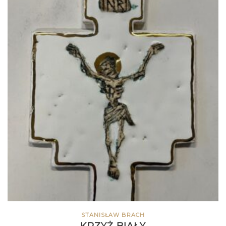
STANISŁAW BRACH
KRZYŻ BIAŁY