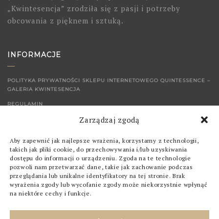
„Kwintesencja” zrodziła się z pasji i potrzeby
obcowania z pięknem i sztuką.
INFORMACJE
POLITYKA PRYWATNOŚCI SKLEPU INTERNETOWEGO QUINTESSENCE –
GALERIA KWINTESENCJA
REGULAMIN
Zarządzaj zgodą
KONTAKT
Aby zapewnić jak najlepsze wrażenia, korzystamy z technologii,
SKLEP
takich jak pliki cookie, do przechowywania i/lub uzyskiwania
dostępu do informacji o urządzeniu. Zgoda na te technologie
pozwoli nam przetwarzać dane, takie jak zachowanie podczas
OBRAZY
przeglądania lub unikalne identyfikatory na tej stronie. Brak
wyrażenia zgody lub wycofanie zgody może niekorzystnie wpłynąć
GRAFIKI
na niektóre cechy i funkcje.
POZOSTAŁE