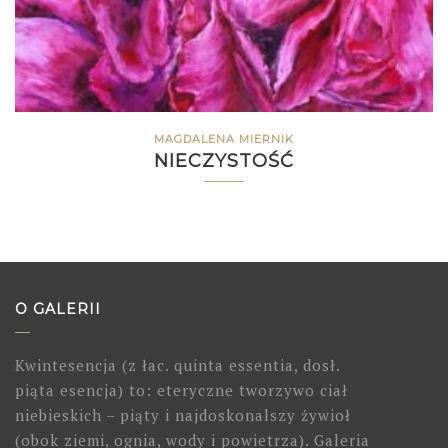
MAGDALENA MIERNIK
NIECZYSTOŚĆ
O GALERII
Kwintesencja (z łac. quinta essentia, dosł.
piąta esencja) to: eteryczne tworzywo ciał
niebieskich – piąty i najdoskonalszy żywioł
(obok ziemi, ognia, wody i powietrza). Galeria