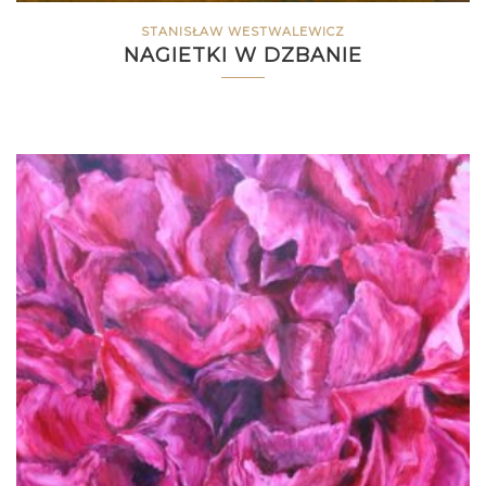
STANISŁAW WESTWALEWICZ
NAGIETKI W DZBANIE