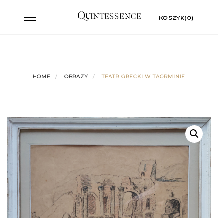
Skip
Toggle
KOSZYK(0)
to
navigation
content
HOME
OBRAZY
TEATR GRECKI W TAORMINIE