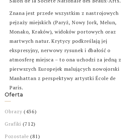
Salon de la Société Nationale des Beaux-Arts.
Znana jest przede wszystkim z nastrojowych
pejzaży miejskich (Paryż, Nowy Jork, Melun,
Monako, Kraków), widoków portowych oraz
martwych natur. Krytycy podkreślają jej
ekspresyjny, nerwowy rysunek i dbałość o
atmosferę miejsca – to ona uchodzi za jedną z
pierwszych Europejek malujących nowojorski
Manhattan z perspektywy artystki École de
Paris.
Oferta
Obrazy
(436)
Grafiki
(712)
Pozostałe
(81)