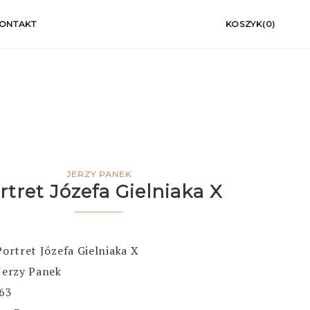
ONTAKT
KOSZYK(0)
JERZY PANEK
rtret Józefa Gielniaka X
Portret Józefa Gielniaka X
Jerzy Panek
963