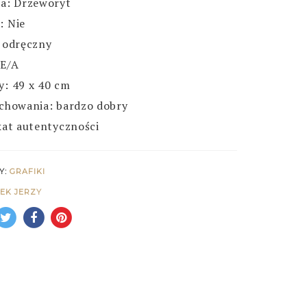
a: Drzeworyt
: Nie
 odręczny
 E/A
: 49 x 40 cm
chowania: bardzo dobry
kat autentyczności
Y:
GRAFIKI
EK JERZY