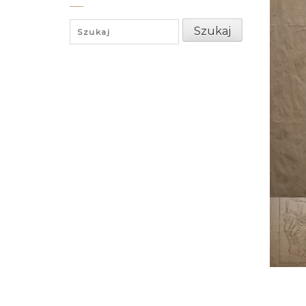
Search
Szukaj
for: