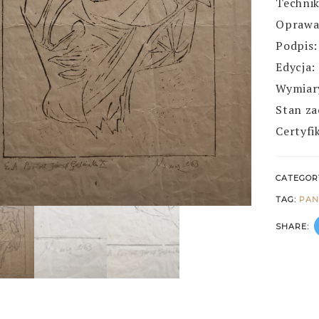
Technik
Oprawa
Podpis:
Edycja:
Wymiary
Stan za
Certyfi
CATEGOR
TAG:
PAN
SHARE: