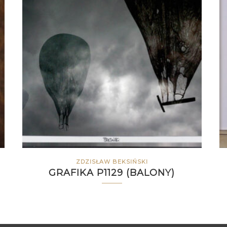
ZDZISŁAW BEKSIŃSKI
GRAFIKA P1129 (BALONY)