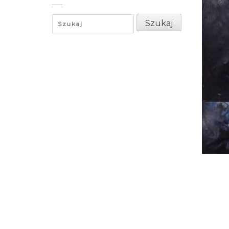
Search
Szukaj
for: