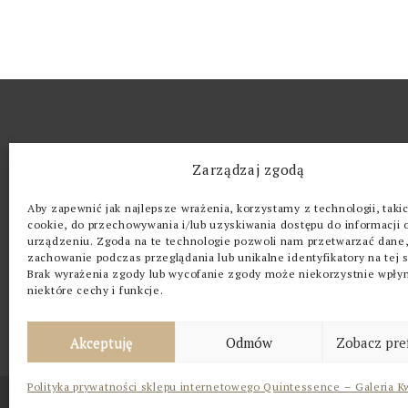
O GALERII
Zarządzaj zgodą
Kwintesencja (z łac. quinta essentia, dosł. p
Aby zapewnić jak najlepsze wrażenia, korzystamy z technologii, takich
eteryczne tworzywo ciał niebieskich – piąty
cookie, do przechowywania i/lub uzyskiwania dostępu do informacji 
urządzeniu. Zgoda na te technologie pozwoli nam przetwarzać dane, 
żywioł (obok ziemi, ognia, wody i powietrza)
zachowanie podczas przeglądania lub unikalne identyfikatory na tej s
„Kwintesencja” zrodziła się z pasji i potrz
Brak wyrażenia zgody lub wycofanie zgody może niekorzystnie wpły
z pięknem i sztuką.
niektóre cechy i funkcje.
Akceptuję
Odmów
Zobacz pre
Polityka prywatności sklepu internetowego Quintessence – Galeria K
QUINTESSENCE © 2023 ALL RIGHTS RESERVED.