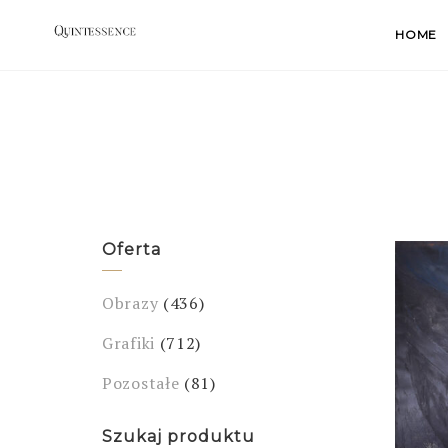
Skip
HOME
to
content
Oferta
Obrazy
(436)
Grafiki
(712)
Pozostałe
(81)
Szukaj produktu