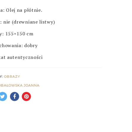
a: Olej na płótnie.
 nie (drewniane listwy)
y: 155×150 cm
chowania: dobry
kat autentyczności
Y:
OBRAZY
DBAŁOWSKA JOANNA