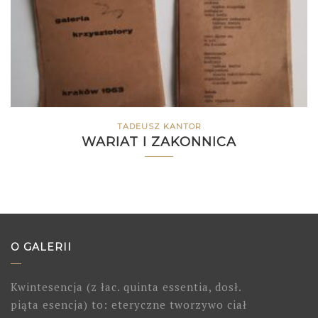
TADEUSZ KANTOR
WARIAT I ZAKONNICA
O GALERII
Kwintesencja (z łac. quinta essentia, dosł.
piąta esencja) to: eteryczne tworzywo ciał