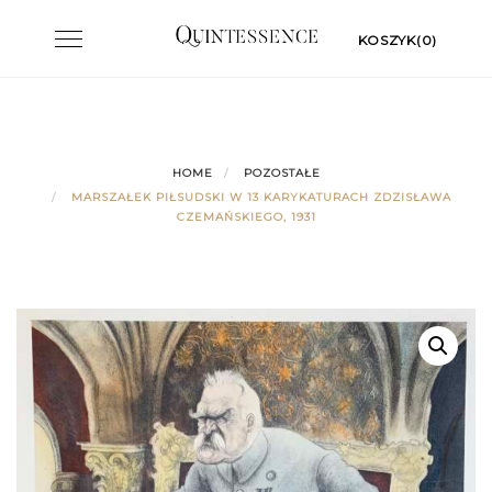
Skip
Toggle
KOSZYK(0)
to
navigation
content
HOME
POZOSTAŁE
MARSZAŁEK PIŁSUDSKI W 13 KARYKATURACH ZDZISŁAWA
CZEMAŃSKIEGO, 1931