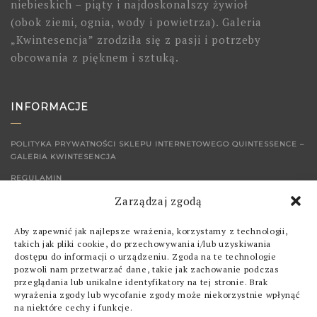
niebieskich – piąty i najdoskonalszy żywioł
(obok ziemi, ognia, wody i powietrza). Galeria
„Kwintesencja” zrodziła się z pasji i potrzeby
obcowania z pięknem i sztuką.
INFORMACJE
POLITYKA PRYWATNOŚCI SKLEPU INTERNETOWEGO QUINTESSENCE –
GALERIA KWINTESENCJA
REGULAMIN
Zarządzaj zgodą
KONTAKT
Aby zapewnić jak najlepsze wrażenia, korzystamy z technologii,
SKLEP
takich jak pliki cookie, do przechowywania i/lub uzyskiwania
dostępu do informacji o urządzeniu. Zgoda na te technologie
pozwoli nam przetwarzać dane, takie jak zachowanie podczas
OBRAZY
przeglądania lub unikalne identyfikatory na tej stronie. Brak
wyrażenia zgody lub wycofanie zgody może niekorzystnie wpłynąć
GRAFIKI
na niektóre cechy i funkcje.