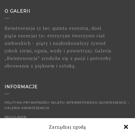
O GALERII
Kwintesencja (z łac. quinta essentia, dosł.
piąta esencja) to: eteryczne tworzywo ciał
niebieskich – piąty i najdoskonalszy żywioł
(obok ziemi, ognia, wody i powietrza). Galeria
„Kwintesencja” zrodziła się z pasji i potrzeby
obcowania z pięknem i sztuką.
INFORMACJE
POLITYKA PRYWATNOŚCI SKLEPU INTERNETOWEGO QUINTESSENCE –
GALERIA KWINTESENCJA
REGULAMIN
Zarządzaj zgodą
KONTAKT