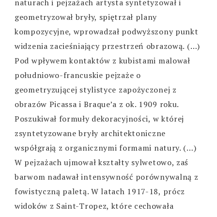
naturach i pejzażach artysta syntetyzował i
geometryzował bryły, spiętrzał plany
kompozycyjne, wprowadzał podwyższony punkt
widzenia zacieśniający przestrzeń obrazową. (…)
Pod wpływem kontaktów z kubistami malował
południowo-francuskie pejzaże o
geometryzującej stylistyce zapożyczonej z
obrazów Picassa i Braque’a z ok. 1909 roku.
Poszukiwał formuły dekoracyjności, w której
zsyntetyzowane bryły architektoniczne
współgrają z organicznymi formami natury. (…)
W pejzażach ujmował kształty sylwetowo, zaś
barwom nadawał intensywność porównywalną z
fowistyczną paletą. W latach 1917-18, prócz
widoków z Saint-Tropez, które cechowała