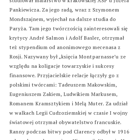
studiował malarstwo w krakowskiej ASP u Józefa
Pankiewicza. Za jego radą, wraz z Szymonem
Mondszajnem, wyjechał na dalsze studia do
Paryża. Tam jego twórczością zainteresowali się
krytycy André Salmon i Adolf Basler, otrzymał
też stypendium od anonimowego mecenasa z
Rosji. Nazywany był „księcia Montparnasse’u ze
względu na koligacje towarzyskie i sukcesy
finansowe. Przyjacielskie relacje łączyły go z
polskimi twórcami: Tadeuszem Makowskim,
Eugeniuszem Zakiem, Ludwikiem Markusem,
Romanem Kramsztykiem i Melą Muter. Za udział
w walkach Legii Cudzoziemskiej w czasie I wojny
światowej otrzymał obywatelstwo francuskie.
Ranny podczas bitwy pod Clarency odbył w 1916