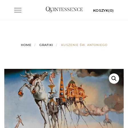
Skip
Toggle
KOSZYK(0)
to
navigation
content
HOME
GRAFIKI
KUSZENIE ŚW. ANTONIEGO