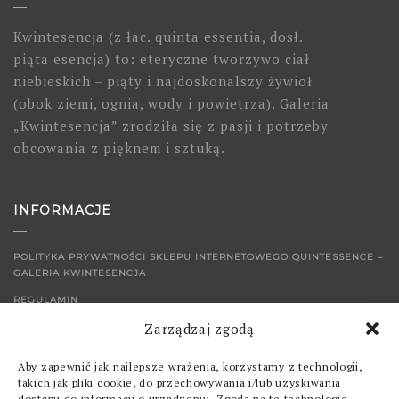
Kwintesencja (z łac. quinta essentia, dosł.
piąta esencja) to: eteryczne tworzywo ciał
niebieskich – piąty i najdoskonalszy żywioł
(obok ziemi, ognia, wody i powietrza). Galeria
„Kwintesencja” zrodziła się z pasji i potrzeby
obcowania z pięknem i sztuką.
INFORMACJE
POLITYKA PRYWATNOŚCI SKLEPU INTERNETOWEGO QUINTESSENCE –
GALERIA KWINTESENCJA
REGULAMIN
Zarządzaj zgodą
KONTAKT
Aby zapewnić jak najlepsze wrażenia, korzystamy z technologii,
SKLEP
takich jak pliki cookie, do przechowywania i/lub uzyskiwania
dostępu do informacji o urządzeniu. Zgoda na te technologie