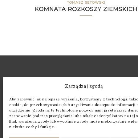
TOMASZ SĘTOWSKI
KOMNATA ROZKOSZY ZIEMSKICH
O GALERII
Zarządzaj zgodą
Kwintesencja (z łac. quinta essentia, dosł. p
Aby zapewnić jak najlepsze wrażenia, korzystamy z technologii, takich
eteryczne tworzywo ciał niebieskich – piąty
cookie, do przechowywania i/lub uzyskiwania dostępu do informacji 
urządzeniu. Zgoda na te technologie pozwoli nam przetwarzać dane, 
żywioł (obok ziemi, ognia, wody i powietrza)
zachowanie podczas przeglądania lub unikalne identyfikatory na tej s
„Kwintesencja” zrodziła się z pasji i potrz
Brak wyrażenia zgody lub wycofanie zgody może niekorzystnie wpły
z pięknem i sztuką.
niektóre cechy i funkcje.