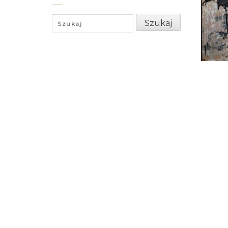
Search
Szukaj
for: