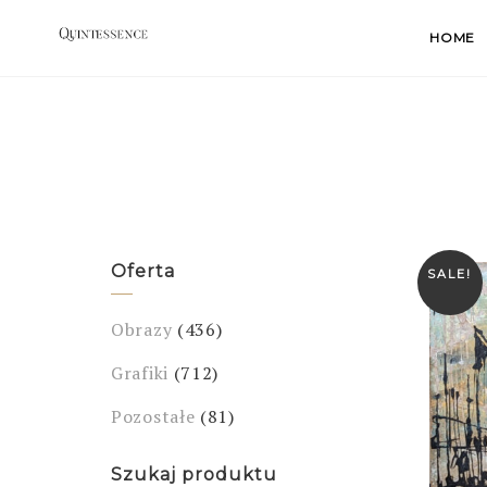
Skip
HOME
to
content
Oferta
SALE!
Obrazy
(436)
Grafiki
(712)
Pozostałe
(81)
Szukaj produktu