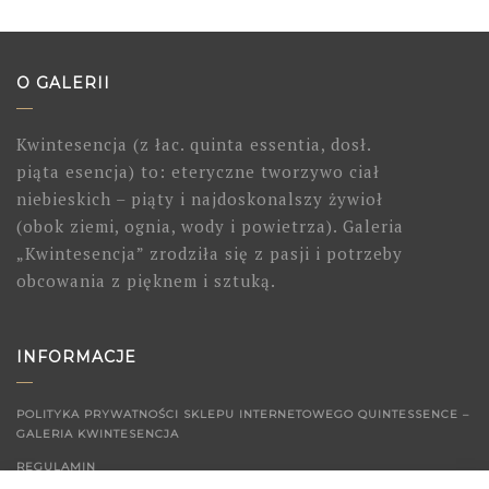
O GALERII
Kwintesencja (z łac. quinta essentia, dosł.
piąta esencja) to: eteryczne tworzywo ciał
niebieskich – piąty i najdoskonalszy żywioł
(obok ziemi, ognia, wody i powietrza). Galeria
„Kwintesencja” zrodziła się z pasji i potrzeby
obcowania z pięknem i sztuką.
INFORMACJE
POLITYKA PRYWATNOŚCI SKLEPU INTERNETOWEGO QUINTESSENCE –
GALERIA KWINTESENCJA
REGULAMIN