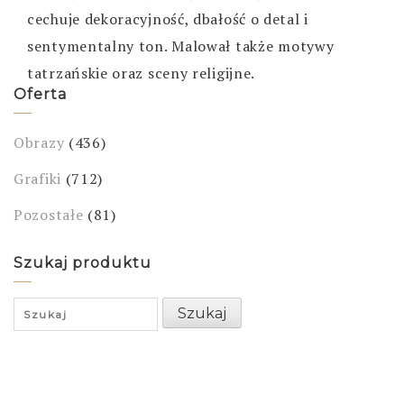
cechuje dekoracyjność, dbałość o detal i
sentymentalny ton. Malował także motywy
tatrzańskie oraz sceny religijne.
Oferta
Obrazy
(436)
Grafiki
(712)
Pozostałe
(81)
Szukaj produktu
Search
Szukaj
for: