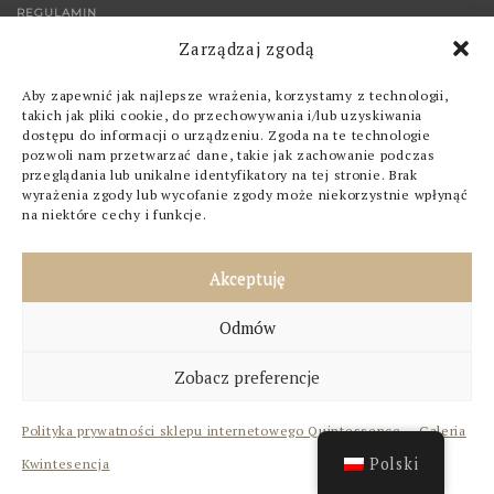
REGULAMIN
Zarządzaj zgodą
KONTAKT
Aby zapewnić jak najlepsze wrażenia, korzystamy z technologii,
SKLEP
takich jak pliki cookie, do przechowywania i/lub uzyskiwania
dostępu do informacji o urządzeniu. Zgoda na te technologie
pozwoli nam przetwarzać dane, takie jak zachowanie podczas
OBRAZY
przeglądania lub unikalne identyfikatory na tej stronie. Brak
wyrażenia zgody lub wycofanie zgody może niekorzystnie wpłynąć
GRAFIKI
na niektóre cechy i funkcje.
POZOSTAŁE
Akceptuję
ZNAJDZ NAS NA
Odmów
FACEBOOK
Zobacz preferencje
INSTAGRAM
Polityka prywatności sklepu internetowego Quintessence – Galeria
Polski
Kwintesencja
QUINTESSENCE © 2023 ALL RIGHTS RESERVED.