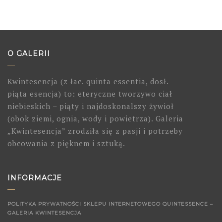
O GALERII
Kwintesencja (z łac. quinta essentia, dosł.
piąta esencja) to: eteryczne tworzywo ciał
niebieskich – piąty i najdoskonalszy żywioł
(obok ziemi, ognia, wody i powietrza). Galeria
„Kwintesencja” zrodziła się z pasji i potrzeby
obcowania z pięknem i sztuką.
INFORMACJE
POLITYKA PRYWATNOŚCI SKLEPU INTERNETOWEGO QUINTESSENCE –
GALERIA KWINTESENCJA