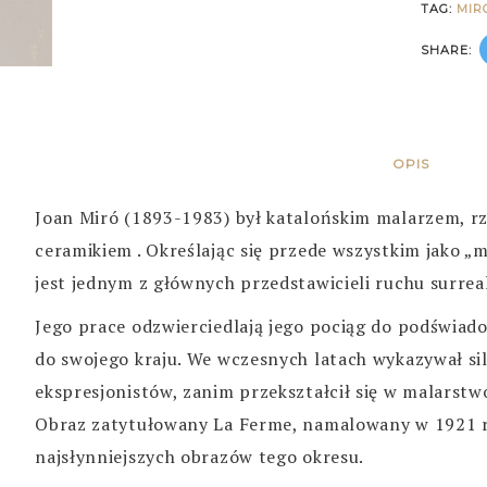
TAG:
MIR
SHARE:
OPIS
Joan Miró (1893-1983) był katalońskim malarzem, rz
ceramikiem . Określając się przede wszystkim jako 
jest jednym z głównych przedstawicieli ruchu surrea
Jego prace odzwierciedlają jego pociąg do podświado
do swojego kraju. We wczesnych latach wykazywał si
ekspresjonistów, zanim przekształcił się w malarstw
Obraz zatytułowany La Ferme, namalowany w 1921 r
najsłynniejszych obrazów tego okresu.