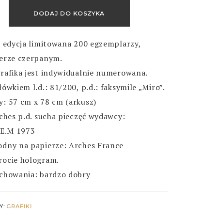
DODAJ DO KOSZYKA
, edycja limitowana 200 egzemplarzy,
erze czerpanym.
rafika jest indywidualnie numerowana.
łówkiem l.d.: 81/200, p.d.: faksymile „Miro”.
: 57 cm x 78 cm (arkusz)
rches p.d. sucha pieczęć wydawcy:
.E.M 1973
dny na papierze: Arches France
rocie hologram.
chowania: bardzo dobry
Y:
GRAFIKI