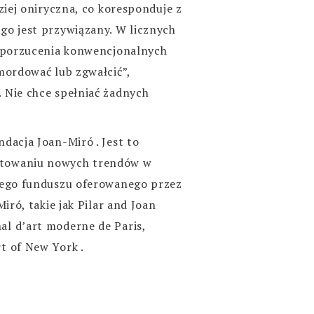
ziej oniryczna, co koresponduje z
go jest przywiązany. W licznych
ć porzucenia konwencjonalnych
mordować lub zgwałcić”,
 Nie chce spełniać żadnych
dacja Joan-Miró . Jest to
ntowaniu nowych trendów w
użego funduszu oferowanego przez
iró, takie jak Pilar and Joan
l d’art moderne de Paris,
t of New York .