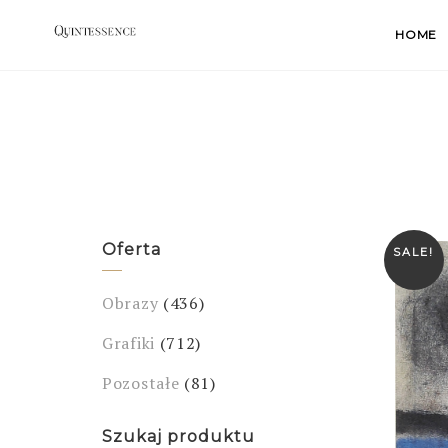
Skip
HOME
to
content
Oferta
SALE!
Obrazy
(436)
Grafiki
(712)
Pozostałe
(81)
Szukaj produktu