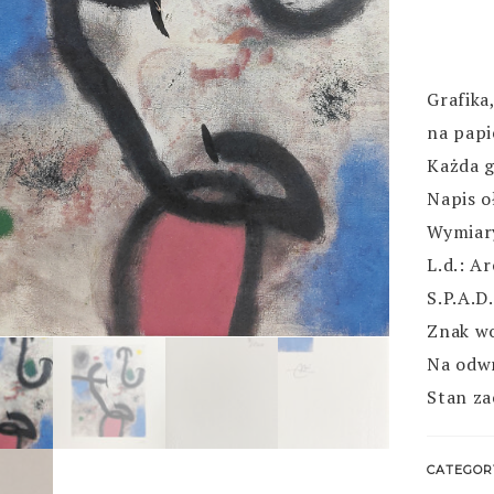
Grafika
na papi
Każda g
Napis o
Wymiary
L.d.: A
S.P.A.D
Znak wo
Na odw
Stan za
CATEGOR