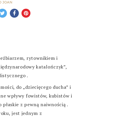
O JOAN
eźbiarzem, rytownikiem i
„międzynarodowy katalończyk”,
listycznego .
mości, do „dziecięcego ducha” i
lne wpływy fowistów, kubistów i
o płaskie z pewną naiwnością .
oku, jest jednym z