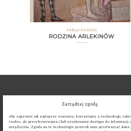
PABLO PICASSO
RODZINA ARLEKINÓW
O GALERII
Zarządzaj zgodą
Kwintesencja (z łac. quinta essentia, dosł. p
Aby zapewnić jak najlepsze wrażenia, korzystamy z technologii, takich
eteryczne tworzywo ciał niebieskich – piąty
cookie, do przechowywania i/lub uzyskiwania dostępu do informacji 
urządzeniu. Zgoda na te technologie pozwoli nam przetwarzać dane, 
żywioł (obok ziemi, ognia, wody i powietrza)