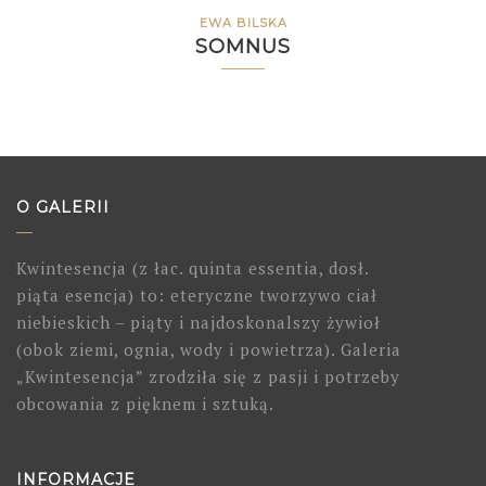
EWA BILSKA
SOMNUS
O GALERII
Kwintesencja (z łac. quinta essentia, dosł.
piąta esencja) to: eteryczne tworzywo ciał
niebieskich – piąty i najdoskonalszy żywioł
(obok ziemi, ognia, wody i powietrza). Galeria
„Kwintesencja” zrodziła się z pasji i potrzeby
obcowania z pięknem i sztuką.
INFORMACJE