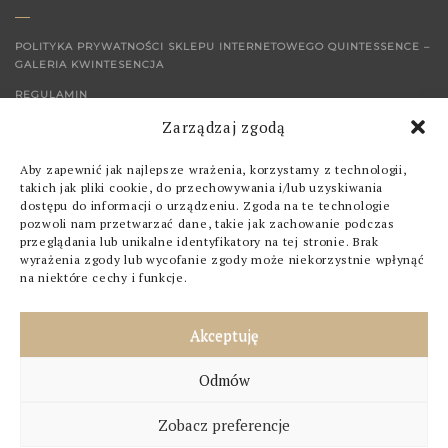
POLITYKA PRYWATNOŚCI SKLEPU INTERNETOWEGO QUINTESSENCE –
GALERIA KWINTESENCJA
REGULAMIN
Zarządzaj zgodą
KONTAKT
Aby zapewnić jak najlepsze wrażenia, korzystamy z technologii,
SKLEP
takich jak pliki cookie, do przechowywania i/lub uzyskiwania
dostępu do informacji o urządzeniu. Zgoda na te technologie
pozwoli nam przetwarzać dane, takie jak zachowanie podczas
OBRAZY
przeglądania lub unikalne identyfikatory na tej stronie. Brak
wyrażenia zgody lub wycofanie zgody może niekorzystnie wpłynąć
GRAFIKI
na niektóre cechy i funkcje.
POZOSTAŁE
Akceptuję
ZNAJDZ NAS NA
Odmów
FACEBOOK
Zobacz preferencje
INSTAGRAM