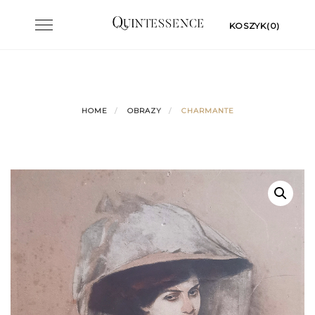
Skip
Toggle
KOSZYK(0)
to
navigation
content
HOME
OBRAZY
CHARMANTE