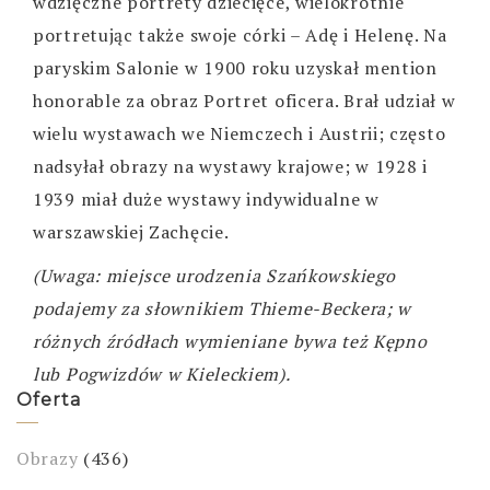
wdzięczne portrety dziecięce, wielokrotnie
portretując także swoje córki – Adę i Helenę. Na
paryskim Salonie w 1900 roku uzyskał mention
honorable za obraz Portret oficera. Brał udział w
wielu wystawach we Niemczech i Austrii; często
nadsyłał obrazy na wystawy krajowe; w 1928 i
1939 miał duże wystawy indywidualne w
warszawskiej Zachęcie.
(Uwaga: miejsce urodzenia Szańkowskiego
podajemy za słownikiem Thieme-Beckera; w
różnych źródłach wymieniane bywa też Kępno
lub Pogwizdów w Kieleckiem).
Oferta
Obrazy
(436)