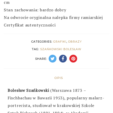
cm
Stan zachowania: bardzo dobry
Na odwrocie oryginalna nalepka firmy ramiarskiej
Certyfikat autentyczności
CATEGORIES:
GRAFIKI
,
OBRAZY
TAG:
SZAŃKOWSKI BOLESŁAW
SHARE:
OPIS
Bolesław Szańkowski
(Warszawa 1873 –
Fischbachau w Bawarii 1953), popularny malarz-
portrecista, studiował w krakowskiej Szkole
Sztuk Pięknych (1891-1894), w Akademii