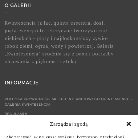
O GALERII
Kwintesencja (z łac. quinta essentia, dosł.
piąta esencja) to: eteryczne tworzywo ciał
niebieskich – piąty i najdoskonalszy żywioł
(obok ziemi, ognia, wody i powietrza). Galeria
„Kwintesencja” zrodziła się z pasji i potrzeby
obcowania z pięknem i sztuką.
INFORMACJE
POLITYKA PRYWATNOŚCI SKLEPU INTERNETOWEGO QUINTESSENCE –
GALERIA KWINTESENCJA
REGULAMIN
Zarządzaj zgodą
KONTAKT
Aby zapewnić jak najlepsze wrażenia, korzystamy z technologii,