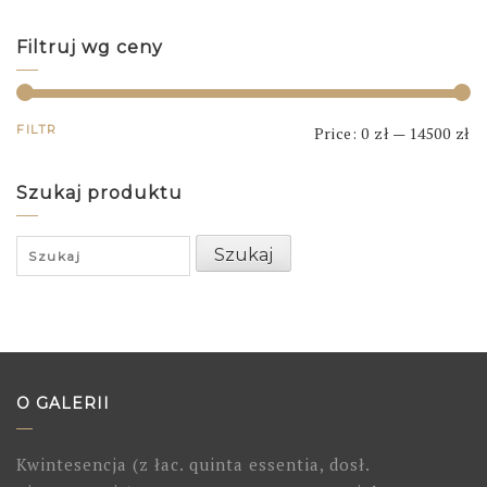
Filtruj wg ceny
FILTR
Price:
0 zł
—
14500 zł
Szukaj produktu
Search
Szukaj
for:
O GALERII
Kwintesencja (z łac. quinta essentia, dosł.