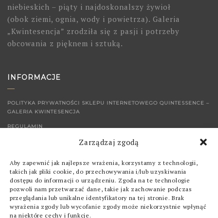
niebieskich – piąty i najdoskonalszy żywioł
(obok ziemi, ognia, wody i powietrza). Galeria
„Kwintesencja” zrodziła się z pasji i potrzeby
obcowania z pięknem i sztuką.
INFORMACJE
POLITYKA PRYWATNOŚCI SKLEPU INTERNETOWEGO QUINTESSENCE –
GALERIA KWINTESENCJA
REGULAMIN
Zarządzaj zgodą
KONTAKT
Aby zapewnić jak najlepsze wrażenia, korzystamy z technologii,
SKLEP
takich jak pliki cookie, do przechowywania i/lub uzyskiwania
dostępu do informacji o urządzeniu. Zgoda na te technologie
pozwoli nam przetwarzać dane, takie jak zachowanie podczas
OBRAZY
przeglądania lub unikalne identyfikatory na tej stronie. Brak
wyrażenia zgody lub wycofanie zgody może niekorzystnie wpłynąć
GRAFIKI
na niektóre cechy i funkcje.