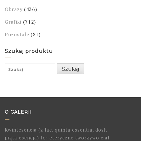
Obrazy
(436)
Grafiki
(712)
Pozostałe
(81)
Szukaj produktu
Search
Szukaj
for:
O GALERII
Kwintesencja (z łac. quinta essentia, dosł.
piąta esencja) to: eteryczne tworzywo ciał