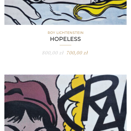
ROY LICHTENSTEIN
HOPELESS
800,00
zł
700,00
zł