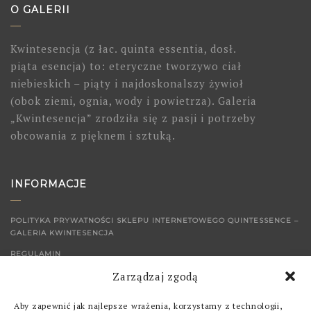
O GALERII
Kwintesencja (z łac. quinta essentia, dosł.
piąta esencja) to: eteryczne tworzywo ciał
niebieskich – piąty i najdoskonalszy żywioł
(obok ziemi, ognia, wody i powietrza). Galeria
„Kwintesencja” zrodziła się z pasji i potrzeby
obcowania z pięknem i sztuką.
INFORMACJE
POLITYKA PRYWATNOŚCI SKLEPU INTERNETOWEGO QUINTESSENCE –
GALERIA KWINTESENCJA
REGULAMIN
Zarządzaj zgodą
KONTAKT
Aby zapewnić jak najlepsze wrażenia, korzystamy z technologii,