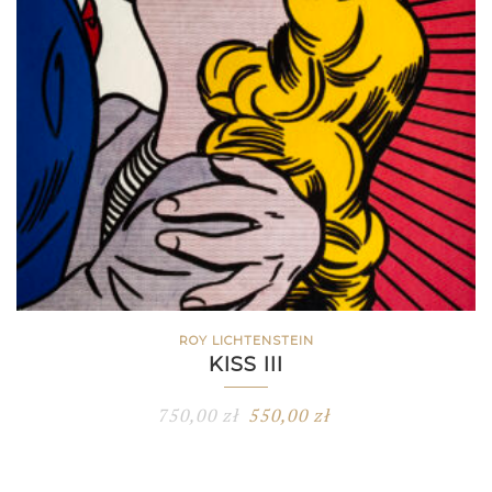
ROY LICHTENSTEIN
KISS III
750,00
zł
550,00
zł