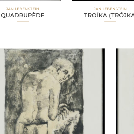
JAN LEBENSTEIN
JAN LEBENSTEIN
QUADRUPÈDE
TROÏKA (TRÓJKA