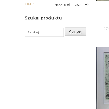
FILTR
Price:
0 zł
—
26500 zł
Szukaj produktu
27
Search
Szukaj
for: