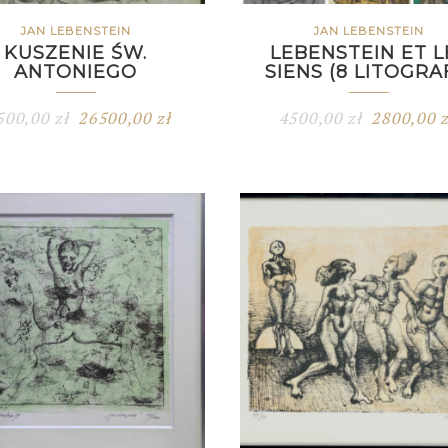
JAN LEBENSTEIN
JAN LEBENSTEIN
KUSZENIE ŚW.
LEBENSTEIN ET L
ANTONIEGO
SIENS (8 LITOGRAF
500,00
zł
26500,00
zł
4500,00
zł
2800,00
z