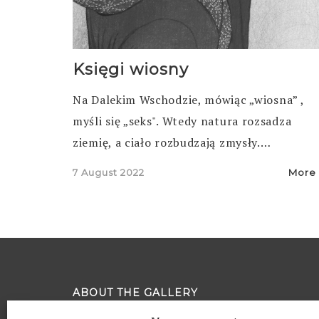
Księgi wiosny
Na Dalekim Wschodzie, mówiąc „wiosna” ,
myśli się „seks". Wtedy natura rozsadza
ziemię, a ciało rozbudzają zmysły.…
Posted
7 August 2022
More
on
ABOUT THE GALLERY