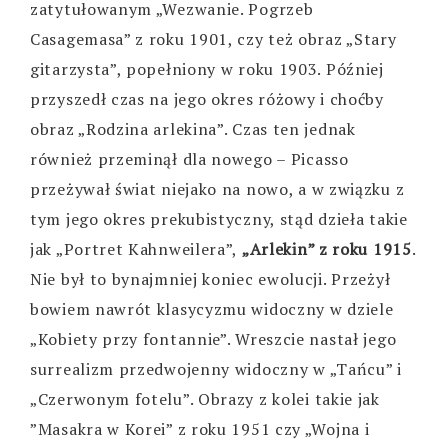
zatytułowanym „Wezwanie. Pogrzeb
Casagemasa” z roku 1901, czy też obraz „Stary
gitarzysta”, popełniony w roku 1903. Później
przyszedł czas na jego okres różowy i choćby
obraz „Rodzina arlekina”. Czas ten jednak
również przeminął dla nowego – Picasso
przeżywał świat niejako na nowo, a w związku z
tym jego okres prekubistyczny, stąd dzieła takie
jak „Portret Kahnweilera”,
„Arlekin” z roku 1915
.
Nie był to bynajmniej koniec ewolucji. Przeżył
bowiem nawrót klasycyzmu widoczny w dziele
„Kobiety przy fontannie”. Wreszcie nastał jego
surrealizm przedwojenny widoczny w „Tańcu” i
„Czerwonym fotelu”. Obrazy z kolei takie jak
”Masakra w Korei” z roku 1951 czy „Wojna i