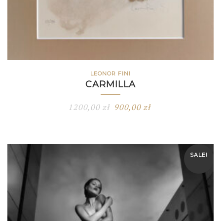
LEONOR FINI
CARMILLA
1200,00
zł
900,00
zł
SALE!