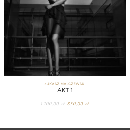
ŁUKASZ MALCZEWSKI
AKT 1
1200,00
zł
850,00
zł