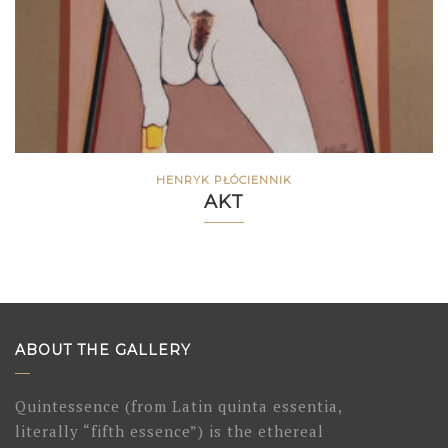
HENRYK PŁÓCIENNIK
AKT
ABOUT THE GALLERY
Quintessence (from Latin quinta essentia,
literally “fifth essence”) is the ethereal