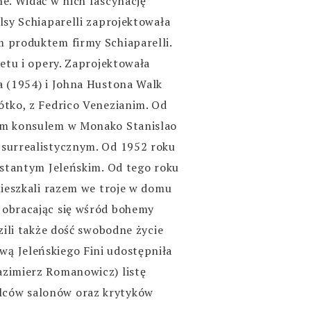
ne. Widać w nich fascynację
lsy Schiaparelli zaprojektowała
m produktem firmy Schiaparelli.
letu i opery. Zaprojektowała
a (1954) i Johna Hustona Walk
ótko, z Fedrico Venezianim. Od
łym konsulem w Monako Stanislao
 surrealistycznym. Od 1952 roku
onstantym Jeleńskim. Od tego roku
mieszkali razem we troje w domu
 obracając się wśród bohemy
zili także dość swobodne życie
ą Jeleńskiego Fini udostępniła
azimierz Romanowicz) listę
lców salonów oraz krytyków