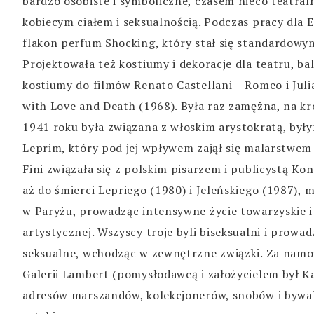
bardzo osobiste i symboliczne, czasem nieco teatral
kobiecym ciałem i seksualnością. Podczas pracy dla E
flakon perfum Shocking, który stał się standardowy
Projektowała też kostiumy i dekoracje dla teatru, ba
kostiumy do filmów Renato Castellani – Romeo i Juli
with Love and Death (1968). Była raz zamężna, na kr
1941 roku była związana z włoskim arystokratą, by
Leprim, który pod jej wpływem zajął się malarstwem
Fini związała się z polskim pisarzem i publicystą K
aż do śmierci Lepriego (1980) i Jeleńskiego (1987), 
w Paryżu, prowadząc intensywne życie towarzyskie i
artystycznej. Wszyscy troje byli biseksualni i prowad
seksualne, wchodząc w zewnętrzne związki. Za namow
Galerii Lambert (pomysłodawcą i założycielem był K
adresów marszandów, kolekcjonerów, snobów i bywa