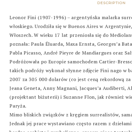
DESCRIPTION
Leonor Fini (1907-1996) – argentyńska malarka surr
włoskiego. Urodziła się w Buenos Aires w Argentynie
Włoszech. W wieku 17 lat przeniosła się do Mediolan
poznała: Paula Éluarda, Maxa Ernsta, Georges’a Batai
Pabla Picasso, André Pieyre de Mandiargues oraz Salv
Podróżowała po Europie samochodem Cartier-Bresson
takich podróży wykonał słynne zdjęcie Fini nago w b
2007 za 305 000 dolarów (co jest ceną rekordową za
Jeana Geneta, Anny Magnani, Jacques’a Audiberti, Al
(projektant biżuterii) i Suzanne Flon, jak również 
Paryża.
Mimo bliskich związków z kręgiem surrealistów, sama 
Jednak jej prace wystawiano często razem z dziełami 