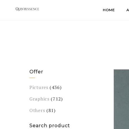
Skip
HOME
A
to
content
Offer
Pictures
(436)
Graphics
(712)
Others
(81)
Search product