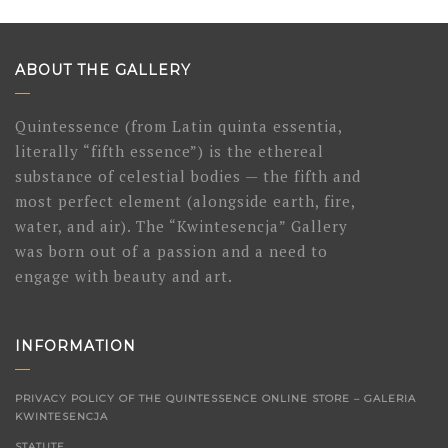
ABOUT THE GALLERY
Quintessence (from Latin quinta essentia,
literally “fifth essence”) is the ethereal
substance of celestial bodies — the fifth and
most perfect element (alongside earth, fire,
water, and air). The “Kwintesencja” Gallery
was born out of a passion and a need to
engage with beauty and art.
INFORMATION
PRIVACY POLICY OF THE QUINTESSENCE ONLINE STORE – GALERIA
KWINTESENCJA
STATUTE