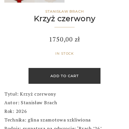
STANISŁAW BRACH
Krzyż czerwony
1750,00
zł
IN STOCK
ADD TO CART
Tytuł: Krzyż czerwony
Autor: Stanisław Brach
Rok: 2026
Technika: glina szamotowa szkliwiona
Podpis: sygnatura na odwrocie: ‘Brach ’26’