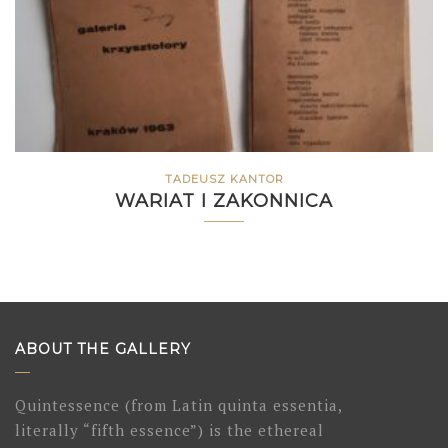
TADEUSZ KANTOR
WARIAT I ZAKONNICA
ABOUT THE GALLERY
Quintessence (from Latin quinta essentia,
literally “fifth essence”) is the ethereal