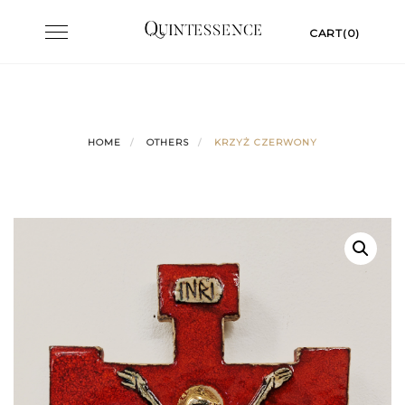
Skip
Toggle
CART(0)
to
navigation
content
HOME
OTHERS
KRZYŻ CZERWONY