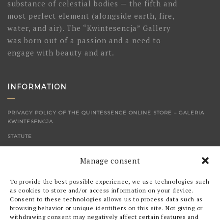
substance of celestial bodies — the fifth and
most perfect element (alongside earth, fire,
water, and air). The “Kwintesencja” Gallery
was born out of a passion and a need to
engage with beauty and art.
INFORMATION
PRIVACY POLICY OF THE QUINTESSENCE ONLINE STORE – GALERIA
KWINTESENCJA
STATUTE
CONTACT
Manage consent
SHOP
To provide the best possible experience, we use technologies such
as cookies to store and/or access information on your device.
Consent to these technologies allows us to process data such as
PICTURES
browsing behavior or unique identifiers on this site. Not giving or
withdrawing consent may negatively affect certain features and
GRAPHICS