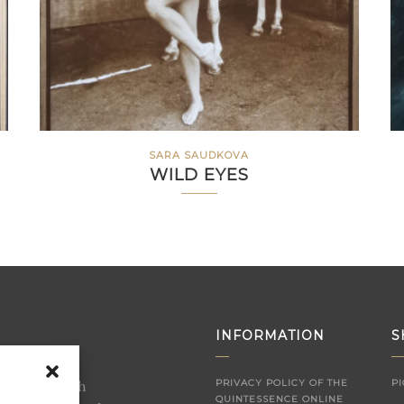
SARA SAUDKOVA
WILD EYES
INFORMATION
S
erally “fifth
PRIVACY POLICY OF THE
P
QUINTESSENCE ONLINE