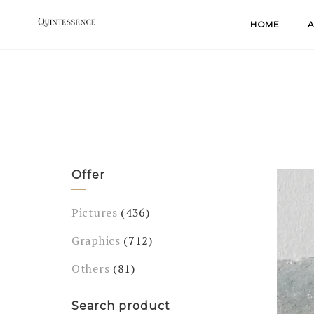
Skip
HOME
A
to
content
Offer
Pictures
(436)
Graphics
(712)
Others
(81)
Search product