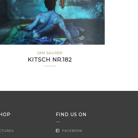
JAN SAUDEK
KITSCH NR.182
HOP
FIND US ON
ICTURES
FACEBOOK