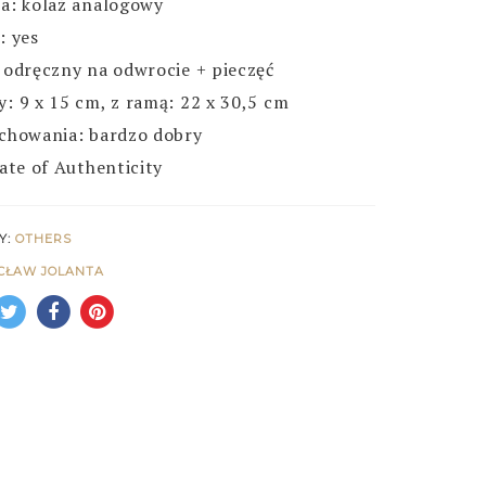
a: kolaż analogowy
: yes
 odręczny na odwrocie + pieczęć
: 9 x 15 cm, z ramą: 22 x 30,5 cm
chowania: bardzo dobry
cate of Authenticity
Y:
OTHERS
CŁAW JOLANTA