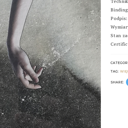
Technik
Binding
Podpis:
Wymiary
Stan za
Certifi
CATEGOR
TAG:
WIĘ
SHARE: