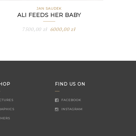
JAN SAUDEK
ALI FEEDS HER BABY
7500,00
zł
6000,00
zł
HOP
FIND US ON
ICTURES
FACEBOOK
RAPHICS
INSTAGRAM
THERS