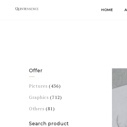
Skip
HOME
A
to
content
Offer
Pictures
(436)
Graphics
(712)
Others
(81)
Search product