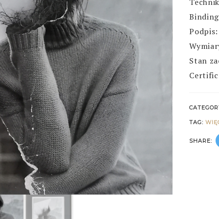
Technik
Binding
Podpis:
Wymiary
Stan za
Certifi
CATEGOR
TAG:
WIĘ
SHARE: