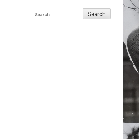
Search
Search
for: