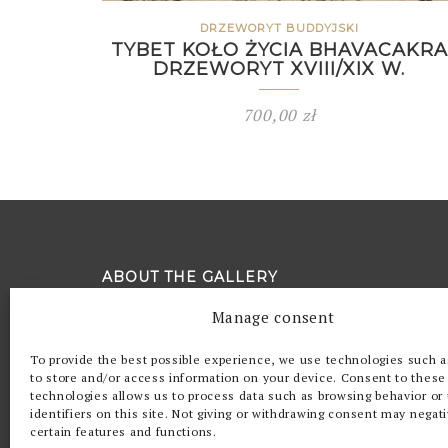
DRZEWORYT BUDDYJSKI
TYBET KOŁO ŻYCIA BHAVACAKRA
DRZEWORYT XVIII/XIX W.
700,00
zł
ABOUT THE GALLERY
Manage consent
Quintessence (from Latin quinta essentia, lit
essence”) is the ethereal substance of celes
To provide the best possible experience, we use technologies such 
to store and/or access information on your device. Consent to these
fifth and most perfect element (alongside ear
technologies allows us to process data such as browsing behavior or
and air). The “Kwintesencja” Gallery was bo
identifiers on this site. Not giving or withdrawing consent may negati
and a need to engage with beauty and art.
certain features and functions.