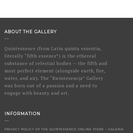
wpisach
ABOUT THE GALLERY
Quintessence (from Latin quinta essentia,
literally “fifth essence”) is the ethereal
substance of celestial bodies — the fifth and
most perfect element (alongside earth, fire,
water, and air). The “Kwintesencja” Gallery
was born out of a passion and a need to
engage with beauty and art.
INFORMATION
PRIVACY POLICY OF THE QUINTESSENCE ONLINE STORE – GALERIA