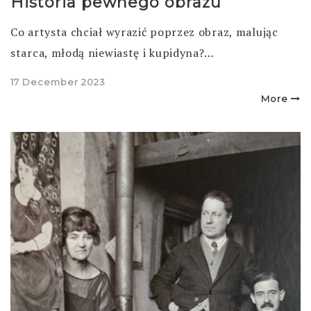
Historia pewnego obrazu
Co artysta chciał wyrazić poprzez obraz, malując
starca, młodą niewiastę i kupidyna?…
Posted
17 December 2023
on
More