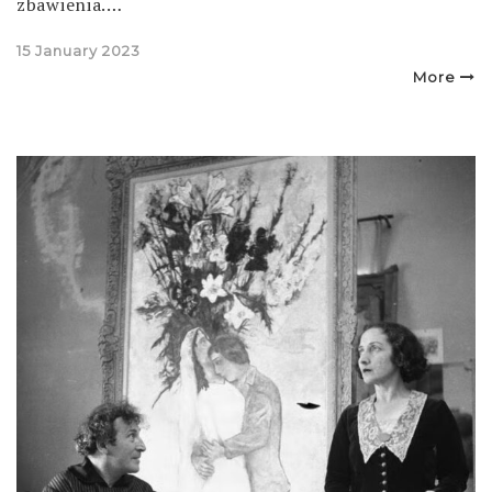
zbawienia.…
Posted
15 January 2023
on
More