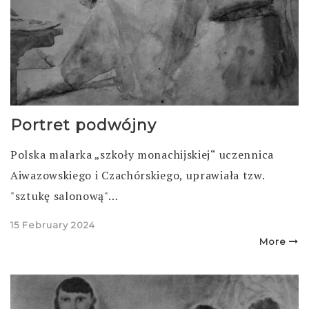
Portret podwójny
Polska malarka „szkoły monachijskiej“ uczennica
Aiwazowskiego i Czachórskiego, uprawiała tzw.
"sztukę salonową"…
Posted
15 February 2024
on
More