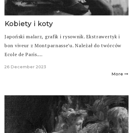
Kobiety i koty
Japoński malarz, grafik i rysownik. Ekstrawertyk i
bon viveur z Montparnasse’u. Należał do twórców
Ecole de Paris.…
Posted
26 December 2023
on
More