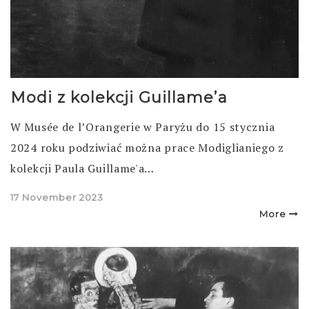
Modi z kolekcji Guillame’a
W Musée de l’Orangerie w Paryżu do 15 stycznia
2024 roku podziwiać można prace Modiglianiego z
kolekcji Paula Guillame'a…
Posted
17 November 2023
on
More