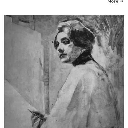
on
More