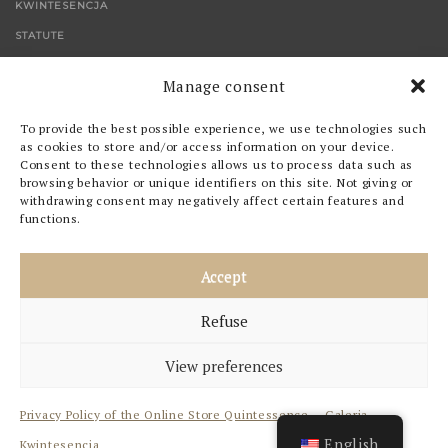
KWINTESENCJA
STATUTE
CONTACT
Manage consent
SHOP
To provide the best possible experience, we use technologies such
as cookies to store and/or access information on your device.
Consent to these technologies allows us to process data such as
PICTURES
browsing behavior or unique identifiers on this site. Not giving or
withdrawing consent may negatively affect certain features and
GRAPHICS
functions.
OTHERS
Accept
FIND US ON
Refuse
FACEBOOK
View preferences
INSTAGRAM
Privacy Policy of the Online Store Quintessence – Galeria
English
Kwintesencja
QUINTESSENCE © 2023 ALL RIGHTS RESERVED.