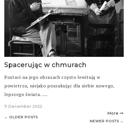
Spacerując w chmurach
Postaci na jego obrazach często lewitują w
powietrzu, niejako poszukując dla siebie nowego,
lepszego świata. .…
Posted
11 December 2022
on
More
Nawigacja
← OLDER POSTS
NEWER POSTS →
po